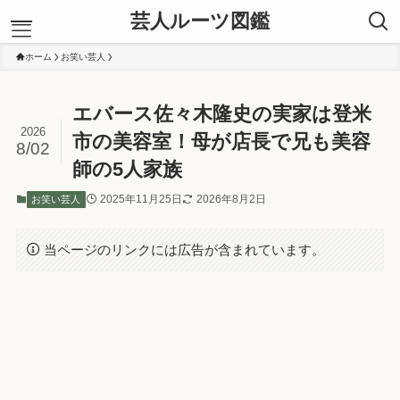
芸人ルーツ図鑑
ホーム
お笑い芸人
ホーム
エバース佐々木隆史の実家は登米
お笑い芸人
2026
あ行
市の美容室！母が店長で兄も美容
8/02
か行
師の5人家族
さ行
た行
2025年11月25日
2026年8月2日
お笑い芸人
な行
は行
当ページのリンクには広告が含まれています。
ま行
や行
ら行
わ行
運営者プロフィール
お問い合わせ
信頼できる情報源
サイトマップ