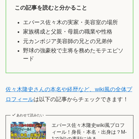
この記事を読むと分かること
エバース佐々木の実家・美容室の場所
家族構成と父親・母親の職業や性格
元カンボジア美容師の兄との兄弟仲
野球の強豪校で主将を務めたモテエピソ
ード
佐々木隆史さんの本名や経歴など、wiki風の全体プ
ロフィール
は以下の記事からチェックできます！
あわせて読みたい
エバース佐々木隆史wiki風プロフ
ィール！身長・本名・出身は？M-
1で3位の素顔に迫る