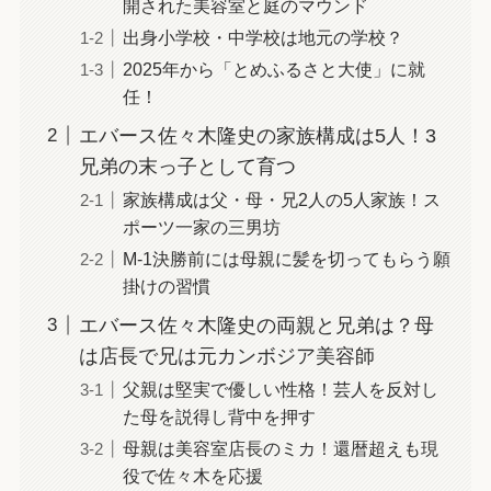
開された美容室と庭のマウンド
出身小学校・中学校は地元の学校？
2025年から「とめふるさと大使」に就
任！
エバース佐々木隆史の家族構成は5人！3
兄弟の末っ子として育つ
家族構成は父・母・兄2人の5人家族！ス
ポーツ一家の三男坊
M-1決勝前には母親に髪を切ってもらう願
掛けの習慣
エバース佐々木隆史の両親と兄弟は？母
は店長で兄は元カンボジア美容師
父親は堅実で優しい性格！芸人を反対し
た母を説得し背中を押す
母親は美容室店長のミカ！還暦超えも現
役で佐々木を応援