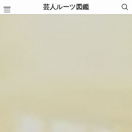
芸人ルーツ図鑑
ホーム
お笑い芸人
あ行
か行
さ行
た行
な行
は行
ま行
や行
ら行
わ行
運営者プロフィール
お問い合わせ
信頼できる情報源
サイトマップ