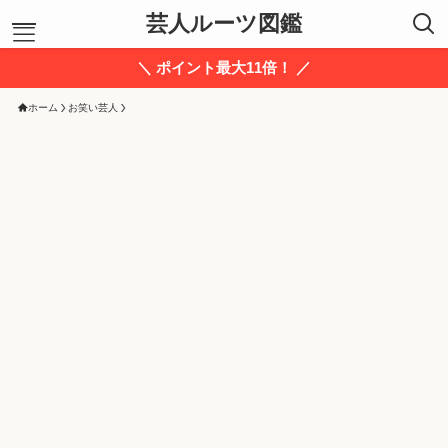
芸人ルーツ図鑑
＼ ポイント最大11倍！ ／
ホーム
お笑い芸人
ホーム
お笑い芸人
あ行
か行
さ行
た行
な行
は行
ま行
や行
ら行
わ行
運営者プロフィール
お問い合わせ
信頼できる情報源
サイトマップ