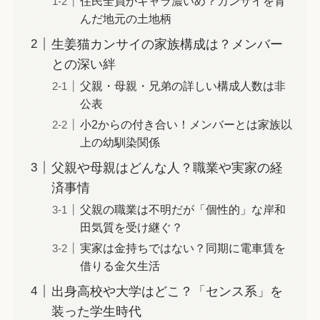
住民全員がキャラ濃いめ？カンサイを育
んだ地元の土地柄
生姜猫カンサイの家族構成は？メンバー
との深い絆
父親・母親・兄弟の詳しい構成人数は非
公表
小2からの付き合い！メンバーとは家族以
上の幼馴染関係
父親や母親はどんな人？職業や実家の経
済事情
父親の職業は不明だが「個性的」な岸和
田気質を受け継ぐ？
実家は金持ちではない？同期に電車賃を
借りる金欠生活
出身高校や大学はどこ？「センス系」を
装った学生時代