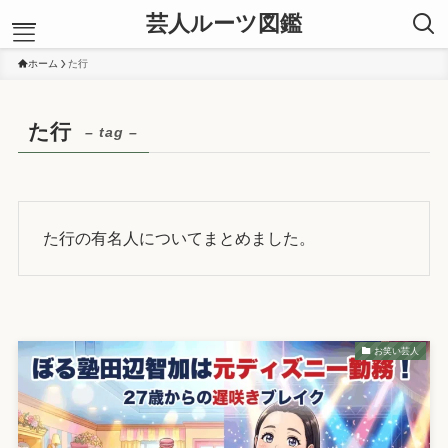
芸人ルーツ図鑑
ホーム
た行
ホーム
た行
お笑い芸人
– tag –
あ行
か行
さ行
た行
た行の有名人についてまとめました。
な行
は行
ま行
や行
ら行
わ行
お笑い芸人
運営者プロフィール
お問い合わせ
信頼できる情報源
サイトマップ