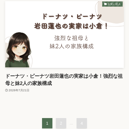
お笑い芸人
ドーナツ・ピーナツ岩田蓮也の実家は小倉！強烈な祖
母と妹2人の家族構成
2026年7月21日
1
2
...
4