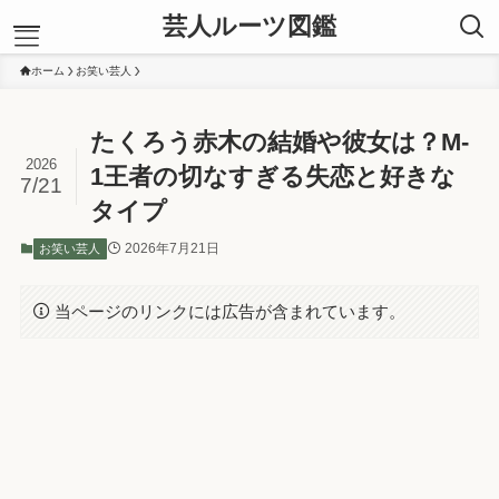
芸人ルーツ図鑑
ホーム
お笑い芸人
ホーム
たくろう赤木の結婚や彼女は？M-
お笑い芸人
2026
あ行
1王者の切なすぎる失恋と好きな
7/21
か行
タイプ
さ行
た行
2026年7月21日
お笑い芸人
な行
は行
当ページのリンクには広告が含まれています。
ま行
や行
ら行
わ行
運営者プロフィール
お問い合わせ
信頼できる情報源
サイトマップ