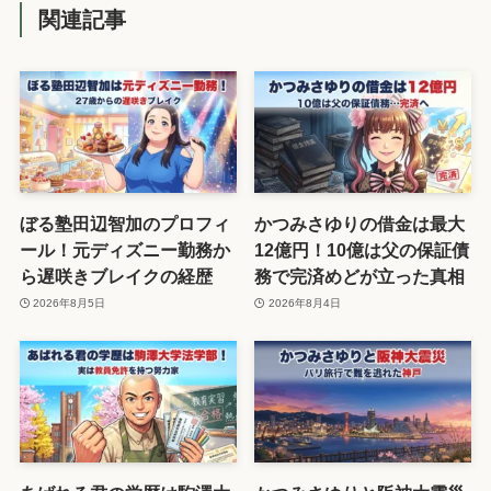
関連記事
ぼる塾田辺智加のプロフィ
かつみさゆりの借金は最大
ール！元ディズニー勤務か
12億円！10億は父の保証債
ら遅咲きブレイクの経歴
務で完済めどが立った真相
2026年8月5日
2026年8月4日