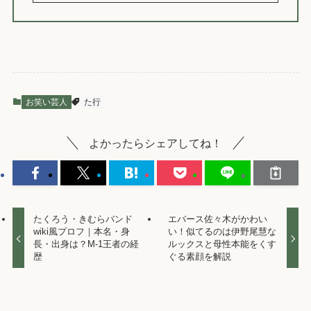
お笑い芸人
た行
よかったらシェアしてね！
たくろう・きむらバンド
エバース佐々木がかわい
wiki風プロフ｜本名・身
い！似てるのは伊野尾慧な
長・出身は？M-1王者の経
ルックスと母性本能をくす
歴
ぐる素顔を解説