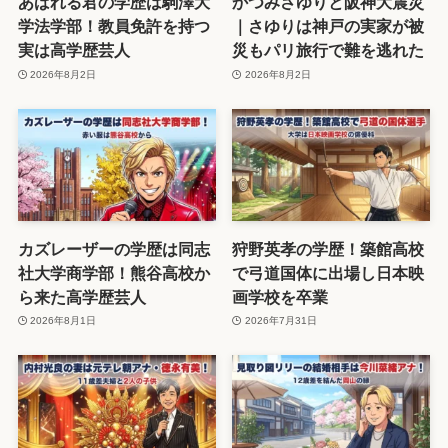
あばれる君の学歴は駒澤大
かつみさゆりと阪神大震災
学法学部！教員免許を持つ
｜さゆりは神戸の実家が被
実は高学歴芸人
災もパリ旅行で難を逃れた
2026年8月2日
2026年8月2日
カズレーザーの学歴は同志
狩野英孝の学歴！築館高校
社大学商学部！熊谷高校か
で弓道国体に出場し日本映
ら来た高学歴芸人
画学校を卒業
2026年8月1日
2026年7月31日