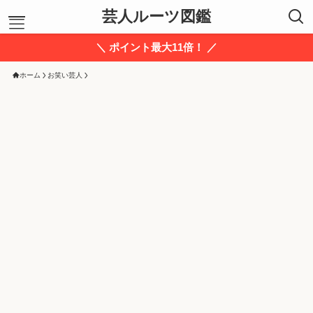
芸人ルーツ図鑑
＼ ポイント最大11倍！ ／
ホーム
お笑い芸人
ホーム
お笑い芸人
あ行
か行
さ行
た行
な行
は行
ま行
や行
ら行
わ行
運営者プロフィール
お問い合わせ
信頼できる情報源
サイトマップ