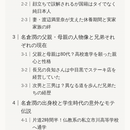
顔立ちで誤解されるが国籍はタイでなく
純日本人
妻・渡辺満里奈が支えた休養期間と実家
家族の絆
名倉潤の父親・母親の人物像と兄弟それ
ぞれの現在
父親と母親は80代？高校進学を願った親
心と性格
長兄の良知さんは中目黒でステーキ店を
経営していた
次男と三男は？異なる道を歩んだ兄弟た
ちの経歴
名倉潤の出身校と学生時代の意外なモテ
伝説
片道2時間半！仏教系の私立市川高等学校
へ通学