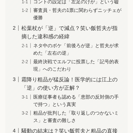
コントの設定は「左足のけが」という嘘
審査員・哲夫の1票に関わらずニッチェが
優勝
松葉杖が「逆」で減点？笑い飯哲夫が指
摘した違和感の経緯
ネタ中のボケ「前後ろが逆」と哲夫が求
めた「左右の逆」
最終決戦でエルフに投票した「記号的表
現」へのこだわり
霜降り粗品が猛反論！医学的には江上の
「逆」の使い方が正解？
医療従事者も認める「患部の反対側の手
で持つ」という真実
粗品が批判した「取り返しのつかないミ
ス」と審査の難しさ
騒動の結末は？笑い飯哲夫と粗品の直接