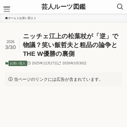
芸人ルーツ図鑑
ホーム
お笑い芸人
ホーム
ニッチェ江上の松葉杖が「逆」で
お笑い芸人
2026
あ行
物議？笑い飯哲夫と粗品の論争と
3/30
か行
THE W優勝の裏側
さ行
た行
2025年12月27日
2026年3月30日
お笑い芸人
な行
は行
当ページのリンクには広告が含まれています。
ま行
や行
ら行
わ行
運営者プロフィール
お問い合わせ
信頼できる情報源
サイトマップ