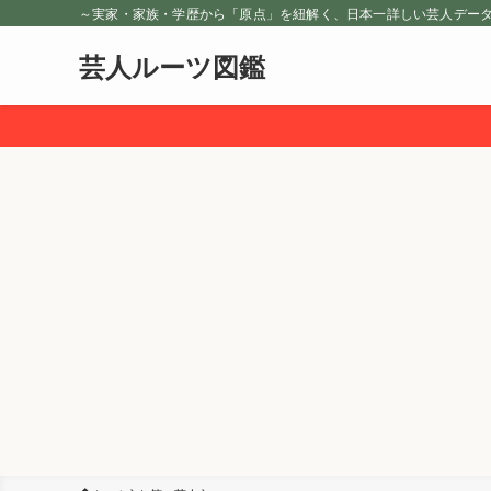
～実家・家族・学歴から「原点」を紐解く、日本一詳しい芸人デー
芸人ルーツ図鑑