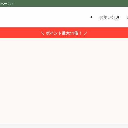
タベース～
お笑い芸人
＼ ポイント最大11倍！ ／