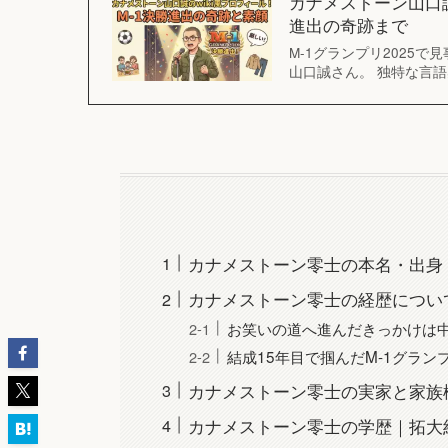
カナメストーン山口誠
進出の奇跡まで
M-1グランプリ2025
山口誠さん。 独特な言
カナメストーン零士の本名・出身
カナメストーン零士の経歴につい
お笑いの道へ進んだきっかけは
結成15年目で掴んだM-1グラン
カナメストーン零士の実家と家族
カナメストーン零士の学歴｜拓大