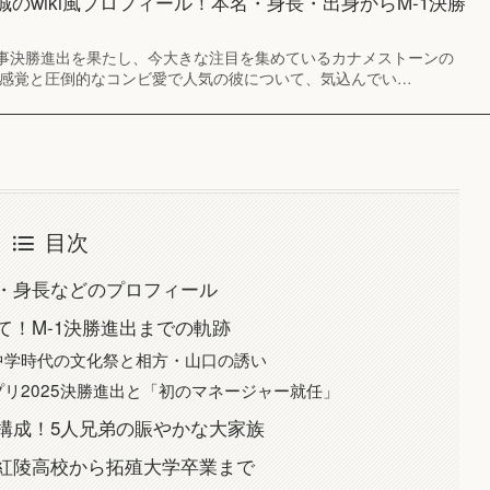
のwiki風プロフィール！本名・身長・出身からM-1決勝
で見事決勝進出を果たし、今大きな注目を集めているカナメストーンの
語感覚と圧倒的なコンビ愛で人気の彼について、気込んでい…
目次
・身長などのプロフィール
て！M-1決勝進出までの軌跡
中学時代の文化祭と相方・山口の誘い
プリ2025決勝進出と「初のマネージャー就任」
構成！5人兄弟の賑やかな大家族
紅陵高校から拓殖大学卒業まで