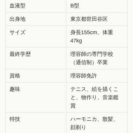
血液型
B型
出身地
東京都世田谷区
サイズ
身長155cm、体重
47kg
最終学歴
理容師の専門学校
（通信制）卒業
資格
理容師免許
趣味
テニス、絵を描くこ
と、物作り、音楽鑑
賞
特技
ハーモニカ、散髪、
顔剃り