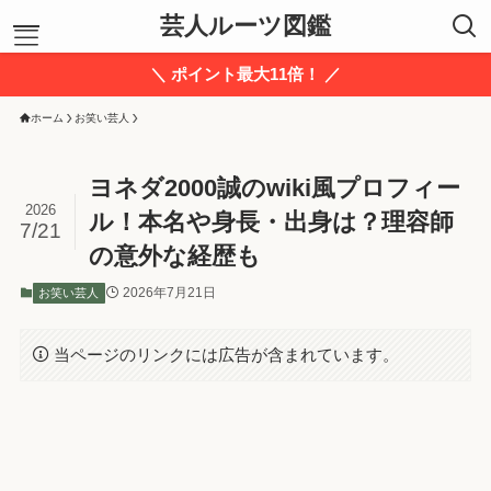
芸人ルーツ図鑑
＼ ポイント最大11倍！ ／
ホーム
お笑い芸人
ホーム
お笑い芸人
あ行
ヨネダ2000誠のwiki風プロフィー
か行
2026
さ行
ル！本名や身長・出身は？理容師
7/21
た行
の意外な経歴も
な行
は行
2026年7月21日
お笑い芸人
ま行
や行
当ページのリンクには広告が含まれています。
ら行
わ行
運営者プロフィール
お問い合わせ
信頼できる情報源
サイトマップ