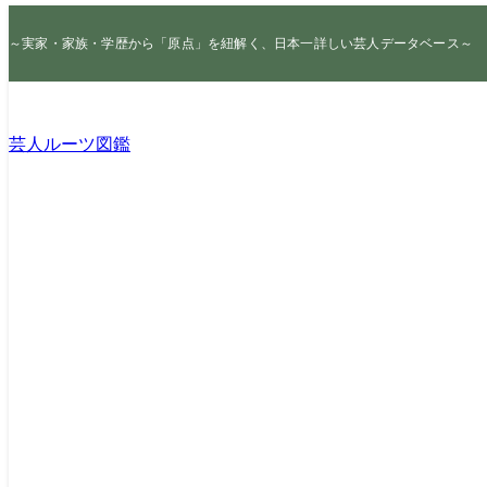
～実家・家族・学歴から「原点」を紐解く、日本一詳しい芸人データベース～
芸人ルーツ図鑑