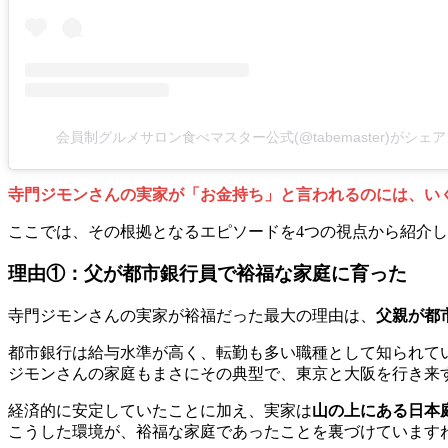
会員制グルメサロン食べマスター公式(@tabemaster)がシェ
寺門ジモンさんの実家が「お金持ち」と言われるのには、い
ここでは、その根拠となるエピソードを4つの視点から紹介
理由①：父が都市銀行員で裕福な家庭に育った
寺門ジモンさんの実家が裕福だった最大の理由は、
父親が都
都市銀行は給与水準が高く、転勤も多い職種として知られて
ジモンさんの家庭もまさにその典型で、東京と大阪を行き来
経済的に安定していたことに加え、実家は
山の上にある日本
こうした環境が、裕福な家庭であったことを裏づけています