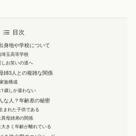
目次
出身地や学校について
協埼玉高等学校
退しお笑いの道へ
母姉3人との複雑な関係
家族構成
1歳しか違わない
んな人？年齢差の秘密
に生まれた子供である
は異母姉弟の関係
とは大きく年齢が離れている