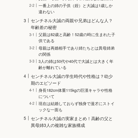
一番上の姉の子供（姪）と大誠は1歳しか
違わない
センチネル大誠の両親や兄弟はどんな人？
年齢差の秘密
父親は82歳と高齢！52歳の時に生まれた子
供である
母親は再婚相手であり姉たちとは異母姉弟
の関係
3人の姉は50代や40代で大誠とは大きく年
齢が離れている
センチネル大誠の学生時代や性格は？幼少
期のエピソード
身長182cm体重115kgの巨漢キャラや性格
について
現在は結婚しておらず独身で漫才にストイ
ックな一面も
センチネル大誠の実家まとめ！高齢の父と
異母姉3人の複雑な家族構成