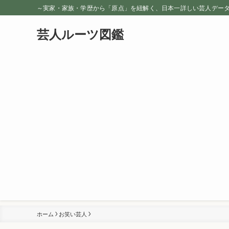
～実家・家族・学歴から「原点」を紐解く、日本一詳しい芸人デー
芸人ルーツ図鑑
ホーム
お笑い芸人